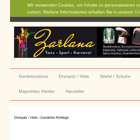
Wir verwenden Cookies, um Inhalte zu personalisieren un
nutzen. Weitere Informationen erhalten Sie in unserer
Da
Gardekostüme
Dreispitz / Hüte
Stiefel / Schuhe
Majoretten Kleider
Hersteller
Dreispitz / Hüte
/
Gardehut Rohlinge