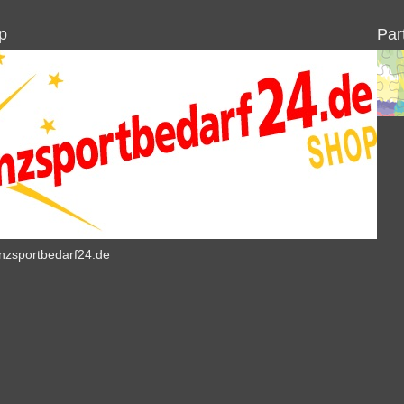
p
Par
anzsportbedarf24.de