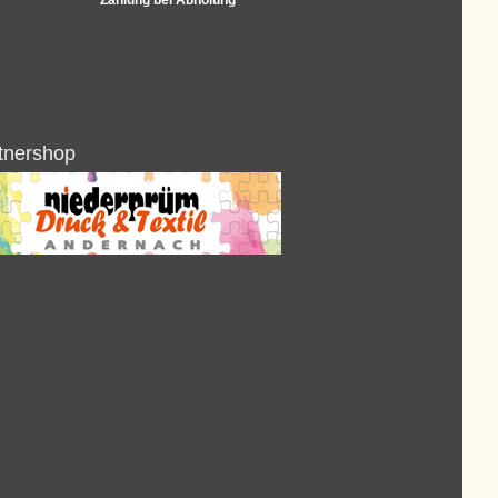
Zahlung bei Abholung
tnershop