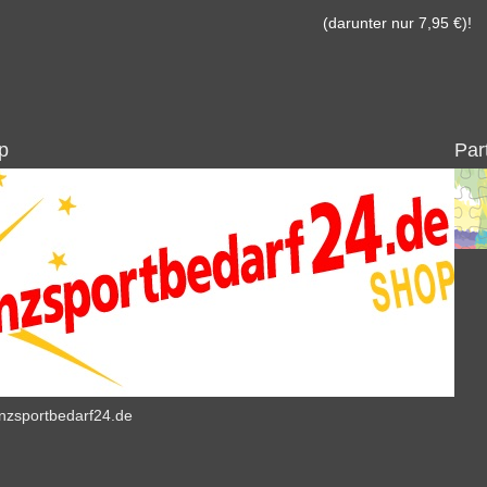
(darunter nur 7,95 €)!
p
Par
anzsportbedarf24.de