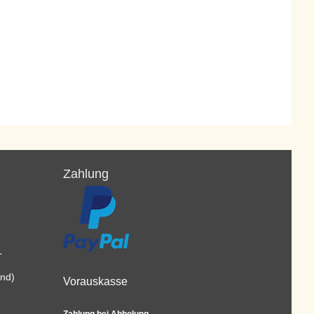
Zahlung
L
and)
Vorauskasse