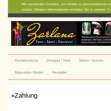
Wir verwenden Cookies, um Inhalte zu personalisieren un
nutzen. Weitere Informationen erhalten Sie in unserer
Da
Gardekostüme
Dreispitz / Hüte
Stiefel / Schuhe
Majoretten Kleider
Hersteller
»Zahlung