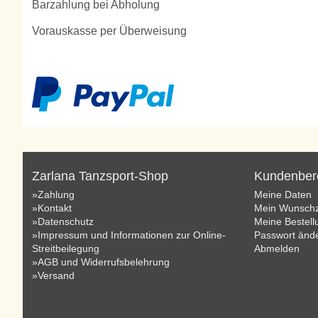
Barzahlung bei Abholung
Vorauskasse per Überweisung
Zarlana Tanzsport-Shop
Kundenber
»Zahlung
Meine Daten
»Kontakt
Mein Wunschz
»Datenschutz
Meine Bestel
»Impressum und Informationen zur Online-
Passwort änd
Streitbeilegung
Abmelden
»AGB und Widerrufsbelehrung
»Versand