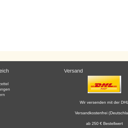
eich
Versand
ettel
lungen
ern
Wir versenden mit der DH
Versandkostenfrei (Deutschl
ab 250 € Bestellwert