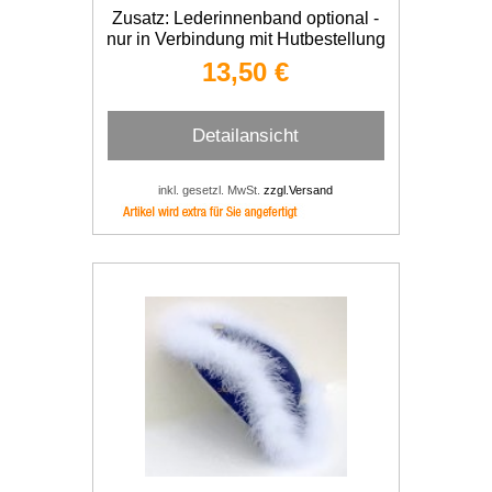
Zusatz: Lederinnenband optional -
nur in Verbindung mit Hutbestellung
NICHT für Karnevalsfilz und Wollfilz
13,50 €
einfach
Detailansicht
inkl. gesetzl. MwSt.
zzgl.Versand