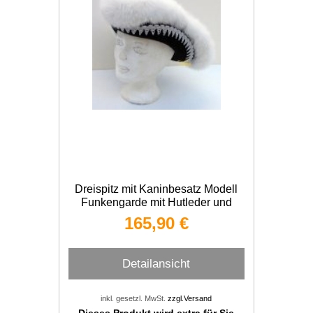
Dreispitz mit Kaninbesatz Modell
Funkengarde mit Hutleder und
Kronenborte
165,90 €
Detailansicht
inkl. gesetzl. MwSt.
zzgl.Versand