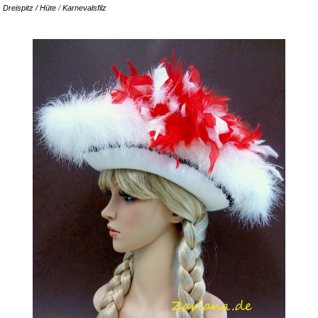
Dreispitz / Hüte
/
Karnevalsfilz